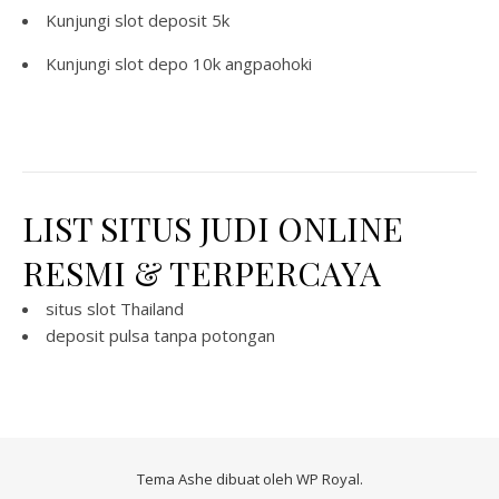
Kunjungi
slot deposit 5k
Kunjungi
slot depo 10k angpaohoki
LIST SITUS JUDI ONLINE
RESMI & TERPERCAYA
situs slot Thailand
deposit pulsa tanpa potongan
Tema Ashe dibuat oleh
WP Royal
.