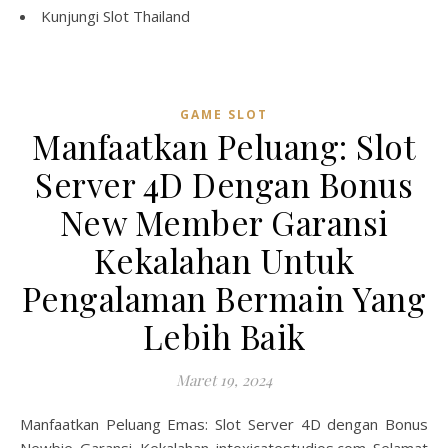
Kunjungi
Slot Thailand
GAME SLOT
Manfaatkan Peluang: Slot
Server 4D Dengan Bonus
New Member Garansi
Kekalahan Untuk
Pengalaman Bermain Yang
Lebih Baik
Maret 19, 2024
Manfaatkan Peluang Emas: Slot Server 4D dengan Bonus