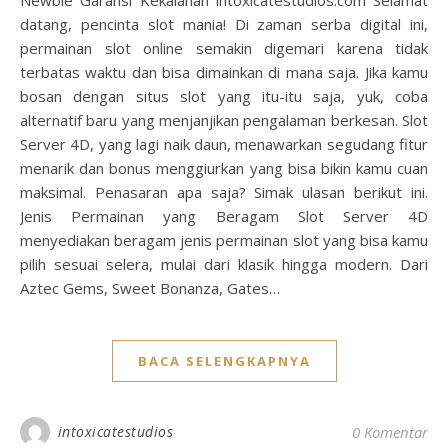
Newbie Garansi Kekalahan intoxicatestudios.com Selamat
datang, pencinta slot mania! Di zaman serba digital ini,
permainan slot online semakin digemari karena tidak
terbatas waktu dan bisa dimainkan di mana saja. Jika kamu
bosan dengan situs slot yang itu-itu saja, yuk, coba
alternatif baru yang menjanjikan pengalaman berkesan. Slot
Server 4D, yang lagi naik daun, menawarkan segudang fitur
menarik dan bonus menggiurkan yang bisa bikin kamu cuan
maksimal. Penasaran apa saja? Simak ulasan berikut ini.
Jenis Permainan yang Beragam Slot Server 4D
menyediakan beragam jenis permainan slot yang bisa kamu
pilih sesuai selera, mulai dari klasik hingga modern. Dari
Aztec Gems, Sweet Bonanza, Gates…
BACA SELENGKAPNYA
intoxicatestudios
0 Komentar