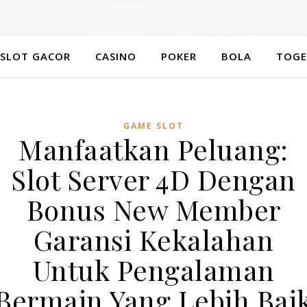
SLOT GACOR
CASINO
POKER
BOLA
TOGE
GAME SLOT
Manfaatkan Peluang:
Slot Server 4D Dengan
Bonus New Member
Garansi Kekalahan
Untuk Pengalaman
Bermain Yang Lebih Bai