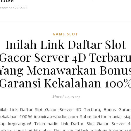
esember 22, 2025
GAME SLOT
Inilah Link Daftar Slot
Gacor Server 4D Terbar
Yang Menawarkan Bonu
Garansi Kekalahan 100
Maret 12, 2024
nilah Link Daftar Slot Gacor Server 4D Terbaru, Bonus Garan
ekalahan 100%! intoxicatestudios.com Sobat bettor mania, sia
iap kegirangan! Telah hadir Link Daftar Slot Gacor Server 
erbaru yang lagi hits abis. Slot gacor ini bukan kaleng-kaleng, so