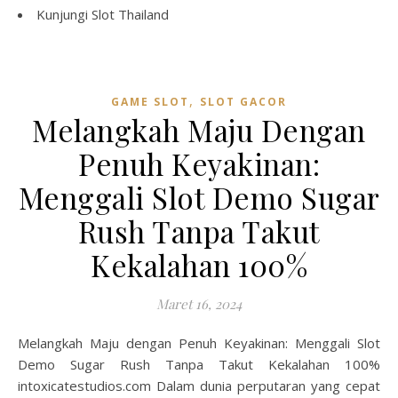
Kunjungi
Slot Thailand
,
GAME SLOT
SLOT GACOR
Melangkah Maju Dengan
Penuh Keyakinan:
Menggali Slot Demo Sugar
Rush Tanpa Takut
Kekalahan 100%
Maret 16, 2024
Melangkah Maju dengan Penuh Keyakinan: Menggali Slot
Demo Sugar Rush Tanpa Takut Kekalahan 100%
intoxicatestudios.com Dalam dunia perputaran yang cepat