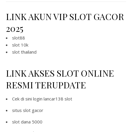
LINK AKUN VIP SLOT GACOR
2025
slot88
slot 10k
slot thailand
LINK AKSES SLOT ONLINE
RESMI TERUPDATE
Cek di sini
login lancar138 slot
situs slot gacor
slot dana 5000