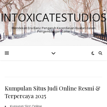
INTOXICATESTUDIOS
Mendekati Era Baru: Pengaruh Kecerdasan Buatan dalam
Pengembangan Game
Kumpulan Situs Judi Online Resmi &
Terpercaya 2025
Kunjungi
Slot Online