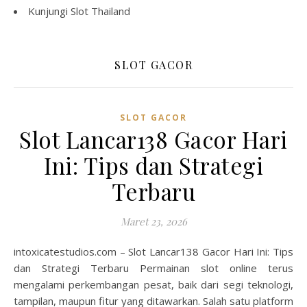
Kunjungi
Slot Thailand
SLOT GACOR
SLOT GACOR
Slot Lancar138 Gacor Hari
Ini: Tips dan Strategi
Terbaru
Maret 23, 2026
intoxicatestudios.com – Slot Lancar138 Gacor Hari Ini: Tips
dan Strategi Terbaru Permainan slot online terus
mengalami perkembangan pesat, baik dari segi teknologi,
tampilan, maupun fitur yang ditawarkan. Salah satu platform