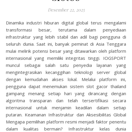
Desember 22, 2025
Dinamika industri hiburan digital global terus mengalami
transformasi besar, terutama dalam penyediaan
infrastruktur yang lebih stabil dan adil bagi pengguna di
seluruh dunia. Saat ini, banyak peminat di Asia Tenggara
mulai melirik potensi besar yang ditawarkan oleh platform
internasional yang memiliki integritas tinggi. IOGSPORT
muncul sebagai salah satu penyedia layanan yang
mengintegrasikan kecanggihan teknologi server global
dengan kemudahan akses lokal. Melalui platform ini,
pengguna dapat menemukan sistem slot gacor thailand
gampang menang setiap hari yang dirancang dengan
algoritma transparan dan telah tersertifikasi secara
internasional untuk menjamin keadilan dalam setiap
putaran. Keamanan Infrastruktur dan Aksesibilitas Global
Mengapa pemilihan platform resmi menjadi faktor penentu
dalam kualitas bermain? Infrastruktur kelas dunia