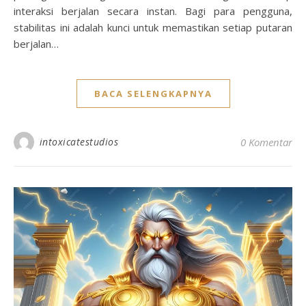
interaksi berjalan secara instan. Bagi para pengguna,
stabilitas ini adalah kunci untuk memastikan setiap putaran
berjalan…
BACA SELENGKAPNYA
intoxicatestudios
0 Komentar