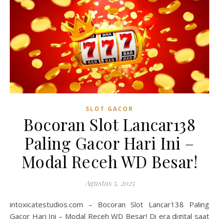
SLOT GACOR
Bocoran Slot Lancar138
Paling Gacor Hari Ini –
Modal Receh WD Besar!
Agustus 5, 2025
intoxicatestudios.com – Bocoran Slot Lancar138 Paling
Gacor Hari Ini – Modal Receh WD Besar! Di era digital saat