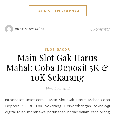
BACA SELENGKAPNYA
intoxicatestudios
0 Komentar
SLOT GACOR
Main Slot Gak Harus
Mahal: Coba Deposit 5K &
10K Sekarang
Maret 22, 2026
intoxicatestudios.com – Main Slot Gak Harus Mahal: Coba
Deposit 5K & 10K Sekarang Perkembangan teknologi
digital telah membawa perubahan besar dalam cara orang