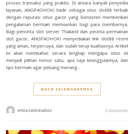
proses transaksi yang praktis. Di antara banyak penyedia
layanan, ANGPAOHOKI hadir sebagai situs slot88 terbaik
dengan reputasi situs gacor yang konsisten memberikan
pengalaman bermain memuaskan bagi para membernya.
Bagi pencinta slot server Thailand dan pecinta permainan
slot gacor, ANGPAOHOKI menyediakan link slot88 resmi
yang aman, terpercaya, dan sudah teruji kualitasnya. Artikel
ini akan membahas secara lengkap mengapa situs ini
menjadi pilihan nomor satu, apa saja keunggulannya, dan
tips bermain agar peluang menang…
BACA SELENGKAPNYA
intoxicatestudios
0 Komentar