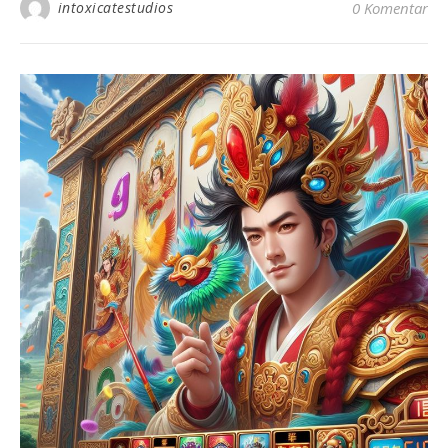
intoxicatestudios
0 Komentar