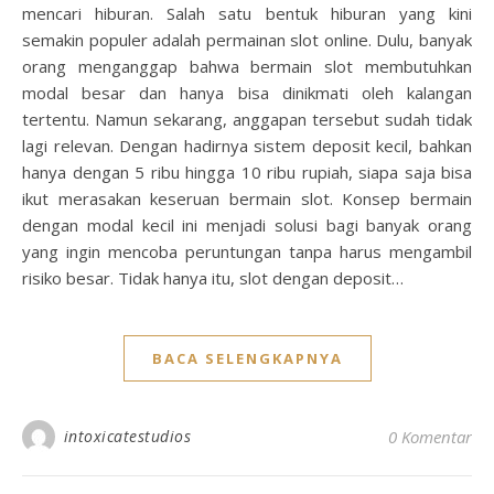
mencari hiburan. Salah satu bentuk hiburan yang kini
semakin populer adalah permainan slot online. Dulu, banyak
orang menganggap bahwa bermain slot membutuhkan
modal besar dan hanya bisa dinikmati oleh kalangan
tertentu. Namun sekarang, anggapan tersebut sudah tidak
lagi relevan. Dengan hadirnya sistem deposit kecil, bahkan
hanya dengan 5 ribu hingga 10 ribu rupiah, siapa saja bisa
ikut merasakan keseruan bermain slot. Konsep bermain
dengan modal kecil ini menjadi solusi bagi banyak orang
yang ingin mencoba peruntungan tanpa harus mengambil
risiko besar. Tidak hanya itu, slot dengan deposit…
BACA SELENGKAPNYA
intoxicatestudios
0 Komentar