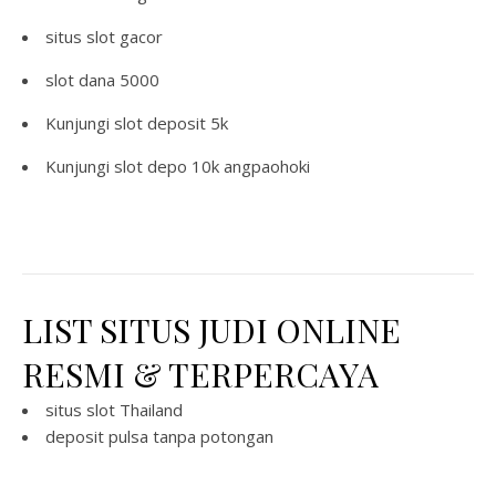
situs slot gacor
slot dana 5000
Kunjungi
slot deposit 5k
Kunjungi
slot depo 10k angpaohoki
LIST SITUS JUDI ONLINE
RESMI & TERPERCAYA
situs slot Thailand
deposit pulsa tanpa potongan