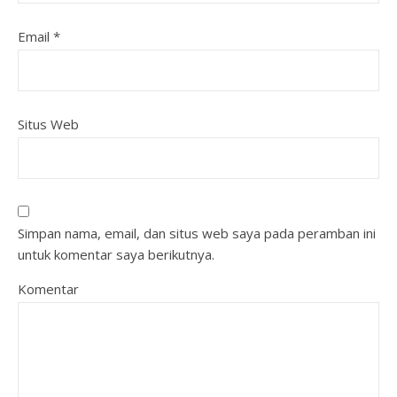
Email
*
Situs Web
Simpan nama, email, dan situs web saya pada peramban ini
untuk komentar saya berikutnya.
Komentar