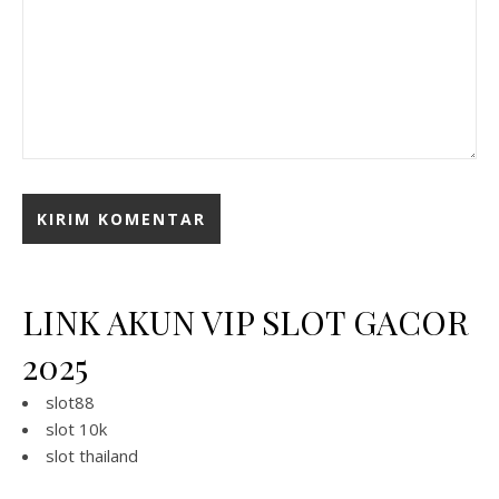
LINK AKUN VIP SLOT GACOR
2025
slot88
slot 10k
slot thailand