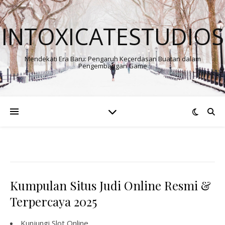
INTOXICATESTUDIOS
Mendekati Era Baru: Pengaruh Kecerdasan Buatan dalam
Pengembangan Game
Kumpulan Situs Judi Online Resmi &
Terpercaya 2025
Kunjungi
Slot Online