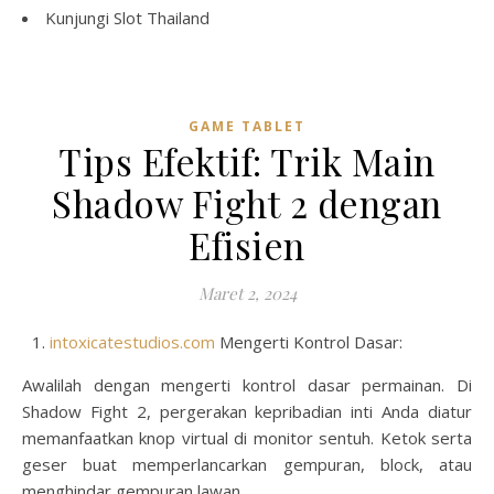
Kunjungi
Slot Thailand
GAME TABLET
Tips Efektif: Trik Main
Shadow Fight 2 dengan
Efisien
Maret 2, 2024
intoxicatestudios.com
Mengerti Kontrol Dasar:
Awalilah dengan mengerti kontrol dasar permainan. Di
Shadow Fight 2, pergerakan kepribadian inti Anda diatur
memanfaatkan knop virtual di monitor sentuh. Ketok serta
geser buat memperlancarkan gempuran, block, atau
menghindar gempuran lawan.