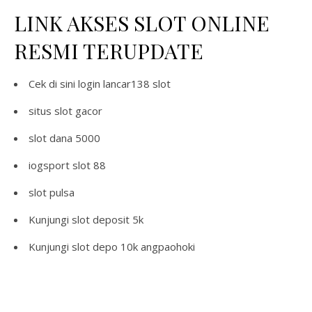
LINK AKSES SLOT ONLINE
RESMI TERUPDATE
Cek di sini
login lancar138 slot
situs slot gacor
slot dana 5000
iogsport slot 88
slot pulsa
Kunjungi
slot deposit 5k
Kunjungi
slot depo 10k angpaohoki