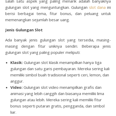
salah satu aspek yang paling menarik adalah banyaknya
gulungan slot yang menguntungkan. Gulungan
slot dana
ini
berisi berbagai tema, fitur bonus, dan peluang untuk
memenangkan sejumlah besar uang.
Jenis Gulungan Slot
Ada banyak jenis gulungan slot yang tersedia, masing-
masing dengan fitur uniknya sendiri. Beberapa jenis
gulungan slot yang paling populer meliputi:
Klasik:
Gulungan slot klasik menampilkan hanya tiga
gulungan dan satu garis pembayaran. Mereka sering kali
memiliki simbol buah tradisional seperti ceri, lemon, dan
anggur.
Video:
Gulungan slot video menampilkan grafis dan
animasi yang lebih canggih dan biasanya memiliki lima
gulungan atau lebih. Mereka sering kali memiliki fitur
bonus seperti putaran gratis, pengganda, dan simbol
liar.