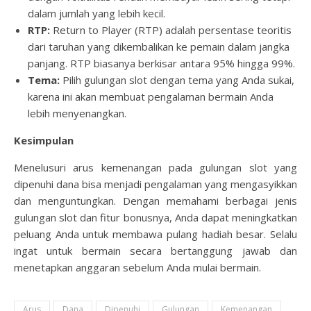
dalam jumlah yang lebih kecil.
RTP:
Return to Player (RTP) adalah persentase teoritis
dari taruhan yang dikembalikan ke pemain dalam jangka
panjang. RTP biasanya berkisar antara 95% hingga 99%.
Tema:
Pilih gulungan slot dengan tema yang Anda sukai,
karena ini akan membuat pengalaman bermain Anda
lebih menyenangkan.
Kesimpulan
Menelusuri arus kemenangan pada gulungan slot yang
dipenuhi dana bisa menjadi pengalaman yang mengasyikkan
dan menguntungkan. Dengan memahami berbagai jenis
gulungan slot dan fitur bonusnya, Anda dapat meningkatkan
peluang Anda untuk membawa pulang hadiah besar. Selalu
ingat untuk bermain secara bertanggung jawab dan
menetapkan anggaran sebelum Anda mulai bermain.
Arus
Dana
Dipenuhi
Gulungan
Kemenangan