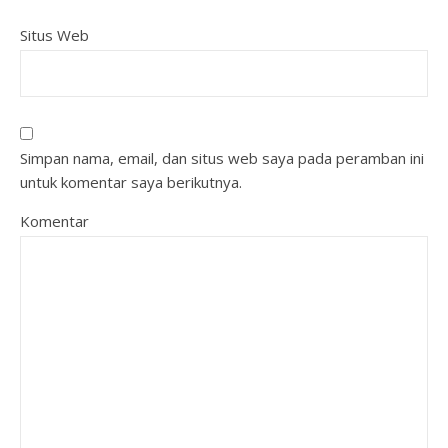
Situs Web
Simpan nama, email, dan situs web saya pada peramban ini
untuk komentar saya berikutnya.
Komentar