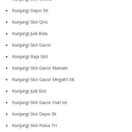
Kunjungi
Depo 5K
Kunjungi
Slot Qris
Kunjungi
Judi Bola
Kunjungi
Slot Gacor
Kunjungi
Raja Slot
Kunjungi
Slot Gacor Maxwin
Kunjungi
Slot Gacor Megah138
Kunjungi
Judi Slot
Kunjungi
Slot Gacor Hari Ini
Kunjungi
Slot Depo 5k
Kunjungi
Slot Pulsa Tri