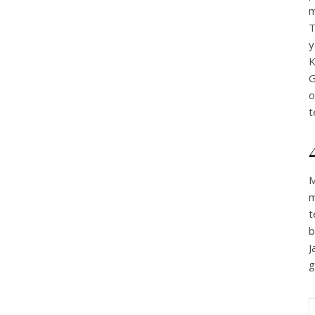
m
T
y
K
G
o
t
M
m
t
b
J
g