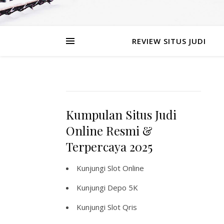
REVIEW SITUS JUDI
Kumpulan Situs Judi
Online Resmi &
Terpercaya 2025
Kunjungi
Slot Online
Kunjungi
Depo 5K
Kunjungi
Slot Qris