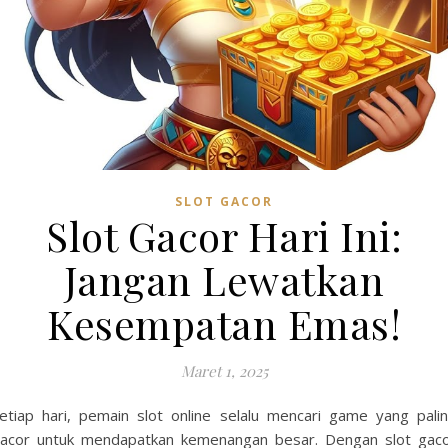
SLOT GACOR
Slot Gacor Hari Ini:
Jangan Lewatkan
Kesempatan Emas!
Maret 1, 2025
etiap hari, pemain slot online selalu mencari game yang pali
acor untuk mendapatkan kemenangan besar. Dengan slot gac