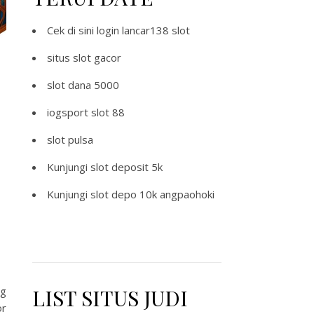
Cek di sini
login lancar138 slot
situs slot gacor
slot dana 5000
iogsport slot 88
slot pulsa
Kunjungi
slot deposit 5k
Kunjungi
slot depo 10k angpaohoki
ng
LIST SITUS JUDI
or