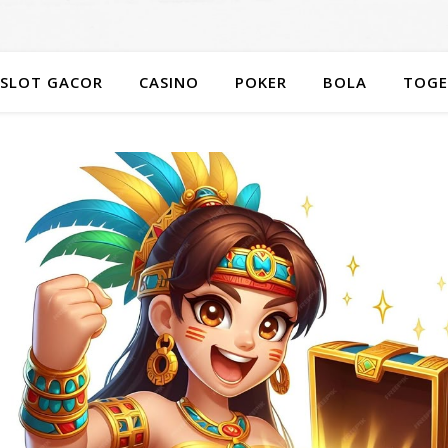
SLOT GACOR
CASINO
POKER
BOLA
TOGE