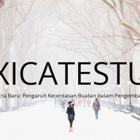
XICATEST
Era Baru: Pengaruh Kecerdasan Buatan dalam Pengem