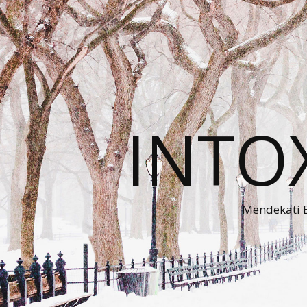
INTO
Mendekati 