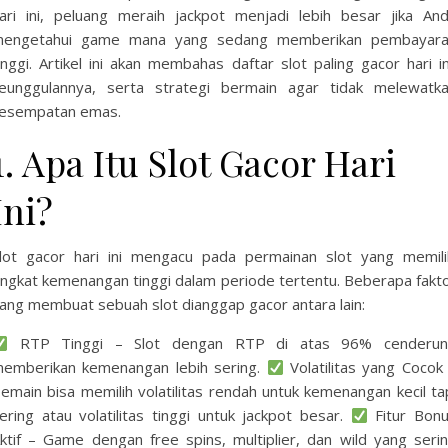
ari ini, peluang meraih jackpot menjadi lebih besar jika An
engetahui game mana yang sedang memberikan pembayar
inggi. Artikel ini akan membahas daftar slot paling gacor hari in
eunggulannya, serta strategi bermain agar tidak melewatk
esempatan emas.
1. Apa Itu Slot Gacor Hari
Ini?
lot gacor hari ini mengacu pada permainan slot yang memili
ingkat kemenangan tinggi dalam periode tertentu. Beberapa fakt
ang membuat sebuah slot dianggap gacor antara lain:
RTP Tinggi – Slot dengan RTP di atas 96% cenderu
emberikan kemenangan lebih sering.
Volatilitas yang Cocok
emain bisa memilih volatilitas rendah untuk kemenangan kecil ta
ering atau volatilitas tinggi untuk jackpot besar.
Fitur Bon
ktif – Game dengan free spins, multiplier, dan wild yang seri