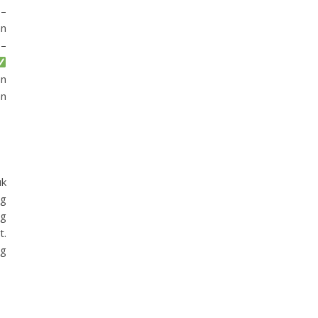
 –
an
 –
an
an
uk
ng
ng
t.
ng