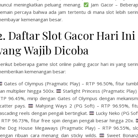
uncul meningkatkan peluang menang.
Jam Gacor – Bebera
emain percaya bahwa ada jam tertentu di mana slot lebih seri
embayar kemenangan besar.
2. Daftar Slot Gacor Hari Ini
yang Wajib Dicoba
erikut beberapa game slot online paling gacor hari ini yang seri
emberikan kemenangan besar:
Gates of Olympus (Pragmatic Play) – RTP 96.50%, fitur tumb
an multiplier hingga 500x.
Starlight Princess (Pragmatic Play)
TP 96.45%, mirip dengan Gates of Olympus dengan mekanis
catter pays.
Mahjong Ways 2 (PG Soft) – RTP 96.95%, fit
ascading reels dengan pengali bertingkat.
Lucky Neko (PG Sof
 RTP 96.73%, fitur free spin dengan pengali besar hingga 20x.
he Dog House Megaways (Pragmatic Play) – RTP 96.55%, sl
engan ribuan cara menang dan sticky wilds.
Sweet Bonanz