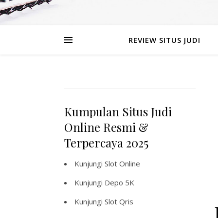
REVIEW SITUS JUDI
Kumpulan Situs Judi
Online Resmi &
Terpercaya 2025
Kunjungi
Slot Online
Kunjungi
Depo 5K
Kunjungi
Slot Qris