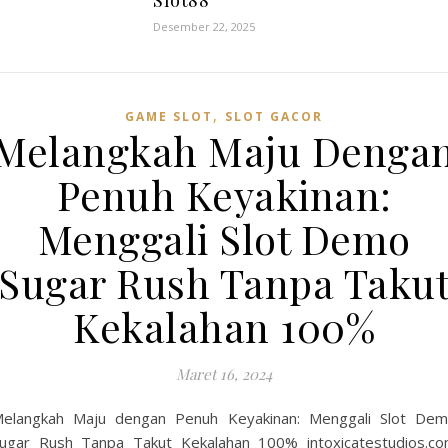
Desember 22, 2025
,
GAME SLOT
SLOT GACOR
Melangkah Maju Denga
Penuh Keyakinan:
Menggali Slot Demo
Sugar Rush Tanpa Taku
Kekalahan 100%
Maret 16, 2024
elangkah Maju dengan Penuh Keyakinan: Menggali Slot De
ugar Rush Tanpa Takut Kekalahan 100% intoxicatestudios.c