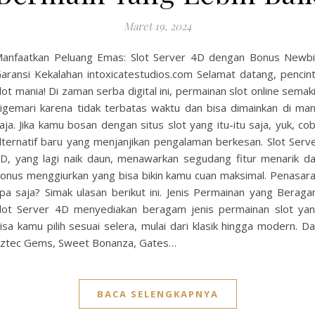
Maret 19, 2024
anfaatkan Peluang Emas: Slot Server 4D dengan Bonus Newb
aransi Kekalahan intoxicatestudios.com Selamat datang, pencin
lot mania! Di zaman serba digital ini, permainan slot online semak
igemari karena tidak terbatas waktu dan bisa dimainkan di ma
aja. Jika kamu bosan dengan situs slot yang itu-itu saja, yuk, co
lternatif baru yang menjanjikan pengalaman berkesan. Slot Serv
D, yang lagi naik daun, menawarkan segudang fitur menarik d
onus menggiurkan yang bisa bikin kamu cuan maksimal. Penasar
pa saja? Simak ulasan berikut ini. Jenis Permainan yang Berag
lot Server 4D menyediakan beragam jenis permainan slot ya
isa kamu pilih sesuai selera, mulai dari klasik hingga modern. Da
ztec Gems, Sweet Bonanza, Gates…
BACA SELENGKAPNYA