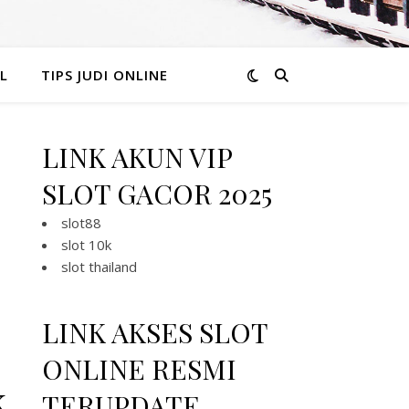
L
TIPS JUDI ONLINE
LINK AKUN VIP
SLOT GACOR 2025
slot88
slot 10k
slot thailand
LINK AKSES SLOT
ONLINE RESMI
k
TERUPDATE