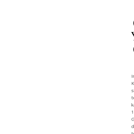
I
K
s
t
1
G
d
t