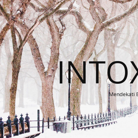
INTO
Mendekati 