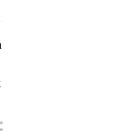
n
t
mo
om