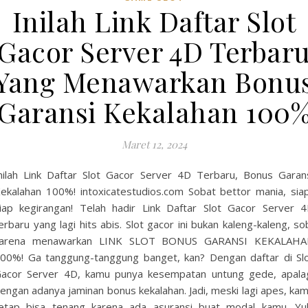
Inilah Link Daftar Slot
Gacor Server 4D Terbar
Yang Menawarkan Bonu
Garansi Kekalahan 100
Maret 12, 2024
nilah Link Daftar Slot Gacor Server 4D Terbaru, Bonus Garan
ekalahan 100%! intoxicatestudios.com Sobat bettor mania, sia
iap kegirangan! Telah hadir Link Daftar Slot Gacor Server 
erbaru yang lagi hits abis. Slot gacor ini bukan kaleng-kaleng, so
karena menawarkan LINK SLOT BONUS GARANSI KEKALAHA
00%! Ga tanggung-tanggung banget, kan? Dengan daftar di Sl
acor Server 4D, kamu punya kesempatan untung gede, apala
engan adanya jaminan bonus kekalahan. Jadi, meski lagi apes, ka
etap bisa tenang karena ada asuransi buat modal kamu. Yu