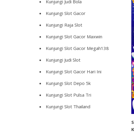
Kunjungi
Judi Bola
Kunjungi
Slot Gacor
Kunjungi
Raja Slot
Kunjungi
Slot Gacor Maxwin
Kunjungi
Slot Gacor Megah138
Kunjungi
Judi Slot
Kunjungi
Slot Gacor Hari Ini
Kunjungi
Slot Depo 5k
Kunjungi
Slot Pulsa Tri
Kunjungi
Slot Thailand
K