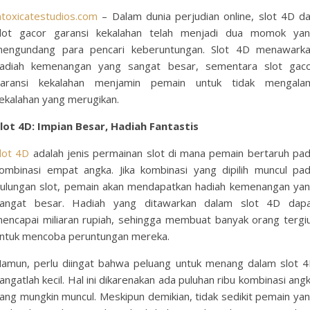
ntoxicatestudios.com
– Dalam dunia perjudian online, slot 4D d
lot gacor garansi kekalahan telah menjadi dua momok ya
engundang para pencari keberuntungan. Slot 4D menawark
adiah kemenangan yang sangat besar, sementara slot gac
aransi kekalahan menjamin pemain untuk tidak mengala
ekalahan yang merugikan.
lot 4D: Impian Besar, Hadiah Fantastis
lot 4D
adalah jenis permainan slot di mana pemain bertaruh pa
ombinasi empat angka. Jika kombinasi yang dipilih muncul pa
ulungan slot, pemain akan mendapatkan hadiah kemenangan ya
angat besar. Hadiah yang ditawarkan dalam slot 4D dap
encapai miliaran rupiah, sehingga membuat banyak orang tergi
ntuk mencoba peruntungan mereka.
amun, perlu diingat bahwa peluang untuk menang dalam slot 
angatlah kecil. Hal ini dikarenakan ada puluhan ribu kombinasi ang
ang mungkin muncul. Meskipun demikian, tidak sedikit pemain ya