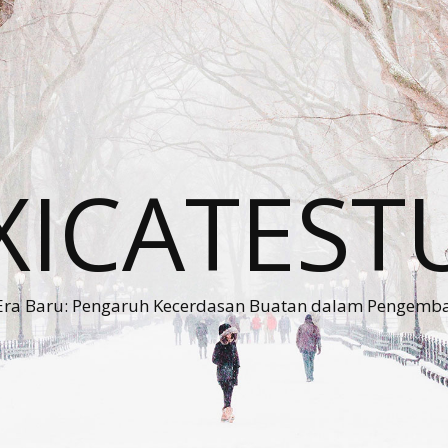
XICATEST
Era Baru: Pengaruh Kecerdasan Buatan dalam Pengem