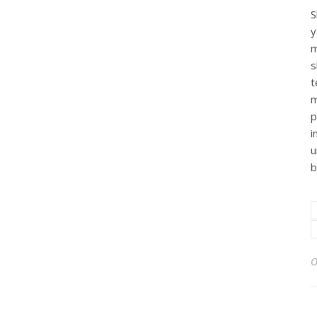
S
y
m
s
t
m
p
i
u
b
O