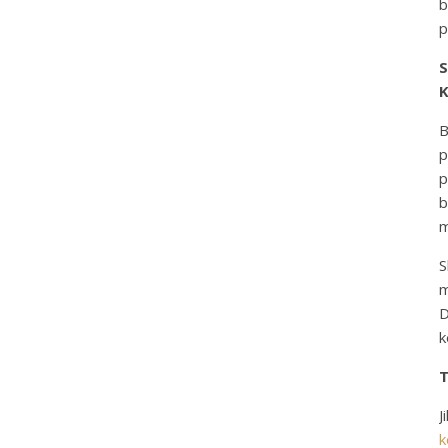
b
p
S
K
B
p
p
b
m
S
m
D
k
T
J
k