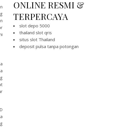
ONLINE RESMI &
an
ng
TERPERCAYA
an
slot depo 5000
or
thailand slot qris
mi
situs slot Thailand
deposit pulsa tanpa potongan
da
da
ng
at
ur
4D
ka
ng