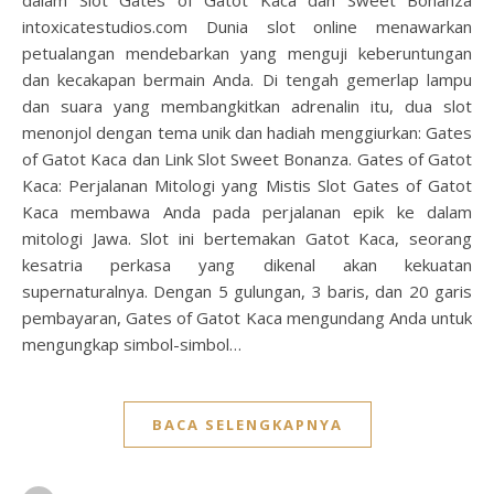
dalam Slot Gates of Gatot Kaca dan Sweet Bonanza
intoxicatestudios.com Dunia slot online menawarkan
petualangan mendebarkan yang menguji keberuntungan
dan kecakapan bermain Anda. Di tengah gemerlap lampu
dan suara yang membangkitkan adrenalin itu, dua slot
menonjol dengan tema unik dan hadiah menggiurkan: Gates
of Gatot Kaca dan Link Slot Sweet Bonanza. Gates of Gatot
Kaca: Perjalanan Mitologi yang Mistis Slot Gates of Gatot
Kaca membawa Anda pada perjalanan epik ke dalam
mitologi Jawa. Slot ini bertemakan Gatot Kaca, seorang
kesatria perkasa yang dikenal akan kekuatan
supernaturalnya. Dengan 5 gulungan, 3 baris, dan 20 garis
pembayaran, Gates of Gatot Kaca mengundang Anda untuk
mengungkap simbol-simbol…
BACA SELENGKAPNYA