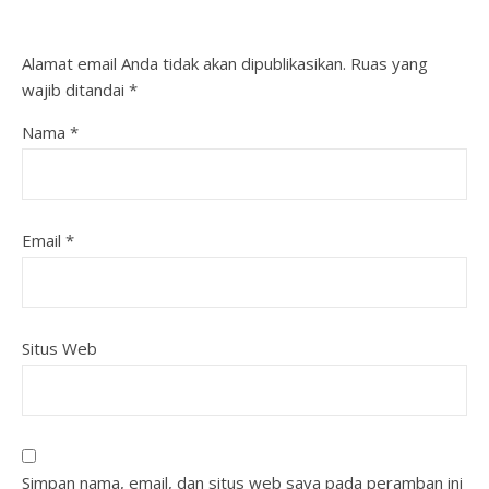
Alamat email Anda tidak akan dipublikasikan.
Ruas yang
wajib ditandai
*
Nama
*
Email
*
Situs Web
Simpan nama, email, dan situs web saya pada peramban ini