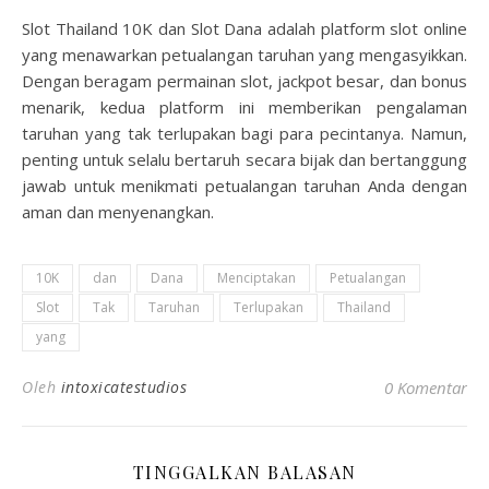
Slot Thailand 10K dan Slot Dana adalah platform slot online
yang menawarkan petualangan taruhan yang mengasyikkan.
Dengan beragam permainan slot, jackpot besar, dan bonus
menarik, kedua platform ini memberikan pengalaman
taruhan yang tak terlupakan bagi para pecintanya. Namun,
penting untuk selalu bertaruh secara bijak dan bertanggung
jawab untuk menikmati petualangan taruhan Anda dengan
aman dan menyenangkan.
10K
dan
Dana
Menciptakan
Petualangan
Slot
Tak
Taruhan
Terlupakan
Thailand
yang
Oleh
intoxicatestudios
0 Komentar
TINGGALKAN BALASAN