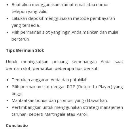
Buat akun menggunakan alamat email atau nomor
telepon yang valid.
Lakukan deposit menggunakan metode pembayaran
yang tersedia.
Pilih permainan slot yang ingin Anda mainkan dan mulai
bertaruh.
Tips Bermain Slot
Untuk meningkatkan peluang kemenangan Anda saat
bermain slot, perhatikan beberapa tips berikut:
Tentukan anggaran Anda dan patuhilah.
Pilih permainan slot dengan RTP (Return to Player) yang
tinggi.
Manfaatkan bonus dan promosi yang ditawarkan.
Pertimbangkan untuk menggunakan strategi manajemen
taruhan, seperti Martingale atau Paroli.
Conclusão