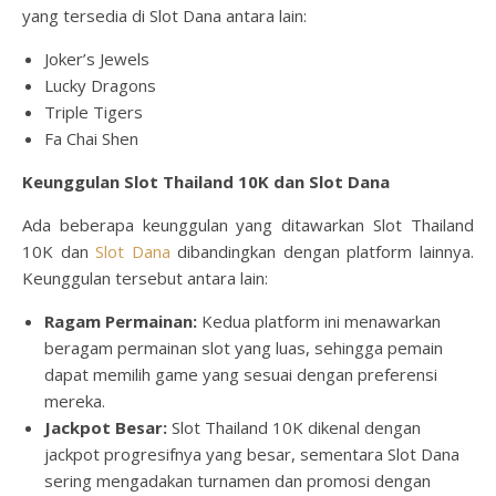
yang tersedia di Slot Dana antara lain:
Joker’s Jewels
Lucky Dragons
Triple Tigers
Fa Chai Shen
Keunggulan Slot Thailand 10K dan Slot Dana
Ada beberapa keunggulan yang ditawarkan Slot Thailand
10K dan
Slot Dana
dibandingkan dengan platform lainnya.
Keunggulan tersebut antara lain:
Ragam Permainan:
Kedua platform ini menawarkan
beragam permainan slot yang luas, sehingga pemain
dapat memilih game yang sesuai dengan preferensi
mereka.
Jackpot Besar:
Slot Thailand 10K dikenal dengan
jackpot progresifnya yang besar, sementara Slot Dana
sering mengadakan turnamen dan promosi dengan