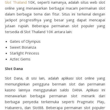
Slot Thailand
10K, seperti namanya, adalah situs web slot
online yang menawarkan berbagai macam permainan slot
dalam berbagai tema dan fitur. Situs ini terkenal dengan
jackpot progresifnya yang besar yang dapat mencapai
jutaan rupiah. Beberapa permainan slot populer yang
tersedia di Slot Thailand 10K antara lain:
Gates of Olympus
Sweet Bonanza
Starlight Princess
Aztec Gems
Slot Dana
Slot Dana, di sisi lain, adalah aplikasi slot online yang
memungkinkan pengguna bermain slot dan permainan
kasino lainnya menggunakan saldo DANA. Aplikasi ini
menawarkan berbagai permainan slot menarik dari
berbagai penyedia terkemuka seperti Pragmatic Play,
Habanero, dan Slot88. Beberapa permainan slot populer