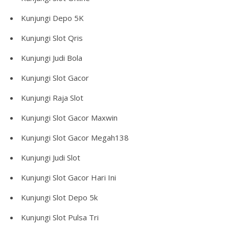
Kunjungi
Depo 5K
Kunjungi
Slot Qris
Kunjungi
Judi Bola
Kunjungi
Slot Gacor
Kunjungi
Raja Slot
Kunjungi
Slot Gacor Maxwin
Kunjungi
Slot Gacor Megah138
Kunjungi
Judi Slot
Kunjungi
Slot Gacor Hari Ini
Kunjungi
Slot Depo 5k
Kunjungi
Slot Pulsa Tri