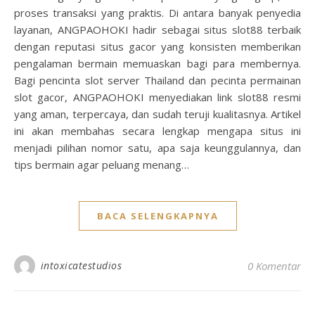
proses transaksi yang praktis. Di antara banyak penyedia
layanan, ANGPAOHOKI hadir sebagai situs slot88 terbaik
dengan reputasi situs gacor yang konsisten memberikan
pengalaman bermain memuaskan bagi para membernya.
Bagi pencinta slot server Thailand dan pecinta permainan
slot gacor, ANGPAOHOKI menyediakan link slot88 resmi
yang aman, terpercaya, dan sudah teruji kualitasnya. Artikel
ini akan membahas secara lengkap mengapa situs ini
menjadi pilihan nomor satu, apa saja keunggulannya, dan
tips bermain agar peluang menang…
BACA SELENGKAPNYA
intoxicatestudios
0 Komentar