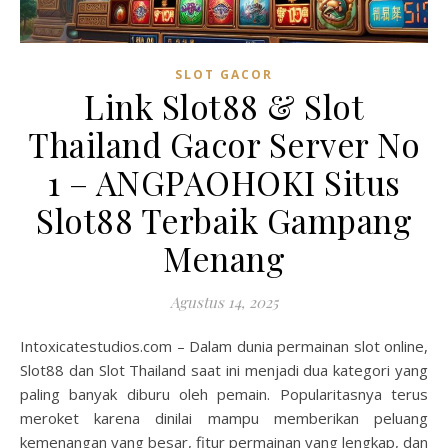
SLOT GACOR
Link Slot88 & Slot
Thailand Gacor Server No
1 – ANGPAOHOKI Situs
Slot88 Terbaik Gampang
Menang
Agustus 14, 2025
Intoxicatestudios.com – Dalam dunia permainan slot online,
Slot88 dan Slot Thailand saat ini menjadi dua kategori yang
paling banyak diburu oleh pemain. Popularitasnya terus
meroket karena dinilai mampu memberikan peluang
kemenangan yang besar, fitur permainan yang lengkap, dan