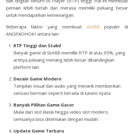
dan tingkat Return to Player (RTP) tinggi. Hal ini membuat
pemain lebih betah dan merasa memiliki peluang besar
untuk mendapatkan kemenangan.
Beberapa faktor yang membuat
slot88
populer di
ANGPAOHOKI antara lain:
RTP Tinggi dan Stabil
Banyak game di Slot88 memiliki RTP di atas 95%, yang
artinya peluang menang lebih besar dibandingkan
platform lain.
Desain Game Modern
Tampilan visual dan audio yang menarik memberikan
sensasi bermain seperti berada di kasino nyata.
Banyak Pilihan Game Gacor
Mulai dari slot klasik hingga video slot modern,
semuanya bisa ditemukan dengan mudah.
Update Game Terbaru