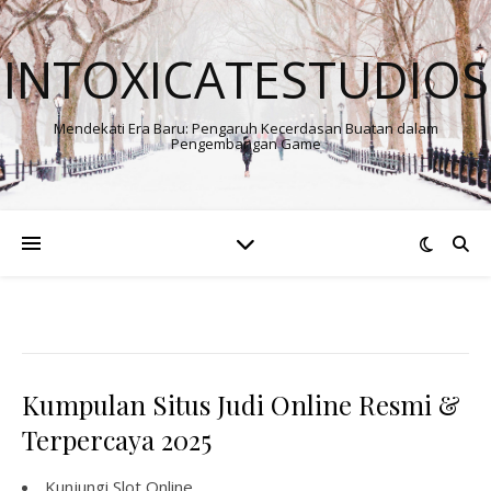
INTOXICATESTUDIOS
Mendekati Era Baru: Pengaruh Kecerdasan Buatan dalam
Pengembangan Game
Kumpulan Situs Judi Online Resmi &
Terpercaya 2025
Kunjungi
Slot Online