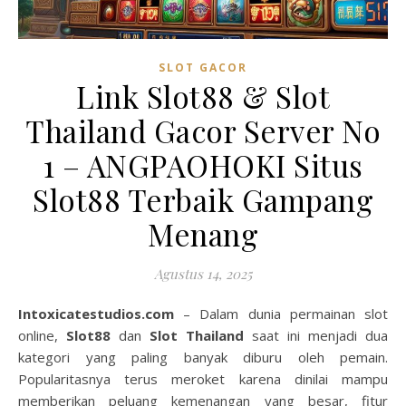
SLOT GACOR
Link Slot88 & Slot
Thailand Gacor Server No
1 – ANGPAOHOKI Situs
Slot88 Terbaik Gampang
Menang
Agustus 14, 2025
Intoxicatestudios.com
– Dalam dunia permainan slot
online,
Slot88
dan
Slot Thailand
saat ini menjadi dua
kategori yang paling banyak diburu oleh pemain.
Popularitasnya terus meroket karena dinilai mampu
memberikan peluang kemenangan yang besar, fitur