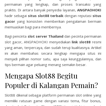
permainan yang lengkap, dan proses transaksi yang
praktis. Di antara banyak penyedia layanan,
ANGPAOHOKI
hadir sebagai
situs slot88 terbaik
dengan reputasi
situs
gacor
yang konsisten memberikan pengalaman bermain
memuaskan bagi para membernya.
Bagi pencinta
slot server Thailand
dan pecinta permainan
slot gacor, ANGPAOHOKI menyediakan
link slot88
resmi
yang aman, terpercaya, dan sudah teruji kualitasnya. Artikel
ini akan membahas secara lengkap mengapa situs ini
menjadi pilihan nomor satu, apa saja keunggulannya, dan
tips bermain agar peluang menang semakin besar.
Mengapa Slot88 Begitu
Populer di Kalangan Pemain?
Slot88 dikenal sebagai platform permainan slot online yang
memiliki ratusan game dengan variasi tema, fitur bonus,